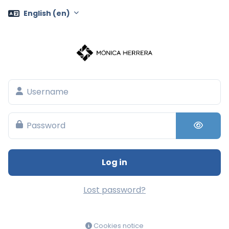
Skip to main content
English ‎(en)‎
Username
Password
Log in
Lost password?
Cookies notice